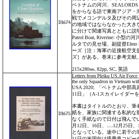
ベトナムの河川、
SEALORDS
をからなる語で東南アジア・
戦でメコンデルタ及びその周
D1674
の地域ではならなかった大き
に分けて関連写真とともに説
Patrol Boat, Riverine:
小型の河
ルタでの見せ場、副提督
Elmo 
ーズ［注：海軍の近接航空支
ズ］がある。巻末に参考文献
215x280
㎜
, 82pp, SC,
英語
Letters from Pleiku US.Air Force
the only Squadron in Vietnam wi
USA 2020;
「ベトナム中部高
11
日」（
A-1
スカイレイダー
本書はタイトルのとおり、筆
紙を、家族に関連する私的な
D1675
なく手紙なので日付は飛んで
月
12
日、
16
日、
….12
月
25
日、
となっている。途中に若干の
11
日の米国向け搭乗券コピー