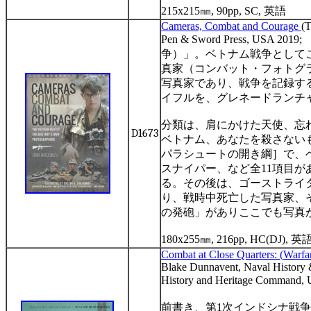
215x215
㎜
, 90pp, SC,
英語
C
ameras, Combat and Courage
(T
Pen & Sword Press, USA 2019;
争）」。ベトナム戦争として
真家（コンバット・フォトグ
写真家であり、戦争を記録す
イフルを、グレネードランチ
分類は、肩にかけた天使、忘
D1673
ベトナム、あなたを殺さない
パラシュートの開き綱］で、
スナイパー、など全
11
項目が
る。その後は、ゴーストライ
り、戦時中死亡した写真家、
の発砲」がありここでも写真
180x255
㎜
, 216pp, HC(DJ),
英
C
ombat at Close Quarters:
(
Warfar
Blake Dunnavent, Naval History
History and Heritage Command,
前書き、第
1
次インドシナ戦争