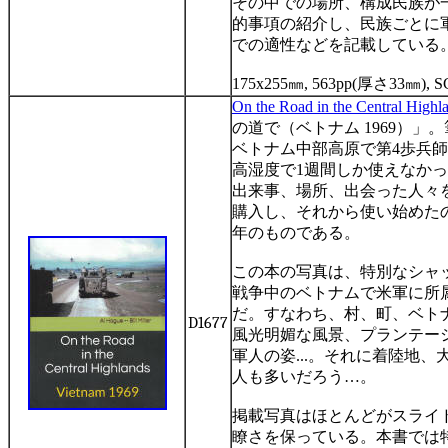
その中での場所、構成民族が
的事項の紹介し、民族ごとに
での適性などを記載している
175x255
㎜
, 563pp(
厚さ
33
㎜
), 
O
n the Road in the Central High
の道で（ベトナム
1969
）」。
ベトナム中部高原で第
4
歩兵師
高湿度で
1
週間しか使えなかっ
出来事、場所、出会った人々
購入し、それから使い始めた
年のものである。
この本の写真は、特別なシャ
戦争中のベトナムで米軍に所
だ。すなわち、村、町、ベト
D1677
風光明媚な風景、プランテー
軍人の姿
...
。それに着陸地、
人も多いだろう
…
。
掲載写真はほとんどがスライ
瞭さを保っている。本書では