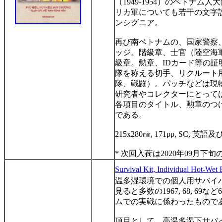
（
1949-1954
）のベトナム人大
リカ軍についても若干の文字
ンシグニア。
再び南ベトナムの、国家警察
ッジ。階級章、士官（陸空海
級章。勲章、
ID
カード等の証
隊を称える切手、リクルート
隊、戦闘）。パッチなどは現
研究者やコレクターにとって
各項目のタイトル、勲章のつ
である。
215x280
㎜
, 171pp, SC,
英語及
* 次回入荷は2020年09月下旬
S
urvival Kit, Individual Hot-Wet
温多湿環境での個人用サバイ
見ると多数の
1967, 68, 69
など
6
ムでの実戦に係わったもので
項目として、高温多湿下サバ