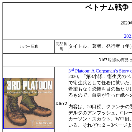
ベトナム戦争
202
20
商品番
タイトル、著者、発行者（年
カバー写真
号
D1671以前の商
rd
3
Platoon: A Corpsman’s Story 
2020;
「第
3
小隊：衛生兵のベ
で衛生兵として任務に就いた
希望もなく恐怖を目の当たり
るもので、自身が作った紙へ
D1672
内容は、
50
口径、クァンチの
デルタのアンブッシュ、
C
レ
カーソン・スカウト、
W
中尉
いる。それぞれ２～
3
ページよ