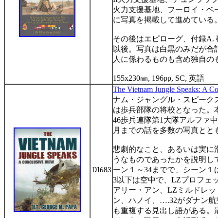
火力支援基地、フーロイ・ベ
に写真を掲載して進めている
その後はエピローグ、付録
A.
以後。写真は白黒のみだが合
人に係わるものも含め独自の
155x230
㎜
, 196pp, SC,
英語
The Vietnam Jungle Speaks: A Co
ナム・ジャングル・スピーク
は歩兵部隊の将校となった。
46
歩兵連隊第
1
大隊アルファ中
月までの話を多数の写真とと
悲劇的なこと、あるいは実に
うなものであったかを説明し
D1683
ーン１～
34
までで、シーン１
3
以下は空中で、
LZ
プロフェ
アリー・アン、
LZ
ミルドレッ
ン、ハノイ、
….32
がダナン航
も重複する見出し語がある。