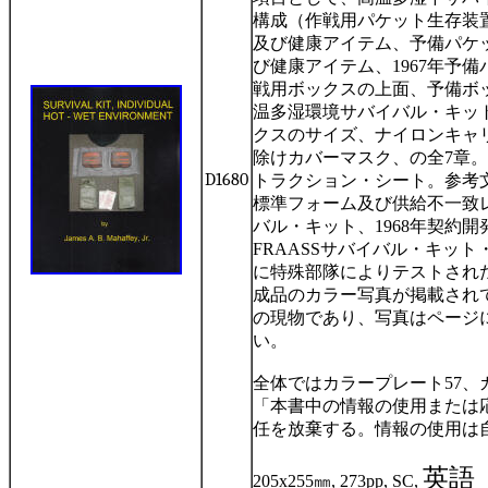
構成（作戦用パケット生存装
及び健康アイテム、予備パケ
び健康アイテム、
1967
年予備
戦用ボックスの上面、予備ボ
温多湿環境サバイバル・キッ
クスのサイズ、ナイロンキャ
除けカバーマスク、の全
7
章。
D1680
トラクション・シート。参考
標準フォーム及び供給不一致
バル・キット、
1968
年契約開
FRAASS
サバイバル・キット
に特殊部隊によりテストされ
成品のカラー写真が掲載され
の現物であり、写真はページ
い。
全体ではカラープレート
57
、
「本書中の情報の使用または
任を放棄する。情報の使用は
英語
205x255
㎜
, 273pp, SC,