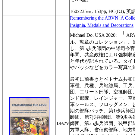
160x235
㎜
, 153pp, HC(DJ),
英
R
emembering the ARVN: A Collec
Insignia, Medals and Decorations
「
Michael Do, USA 2020;
AR
ル、勲章のコレクション」。
し、第
5
歩兵師団の中隊司令官
年間、共産政権により強制収
と年代が記されている。タイ
やバッジなどをカラー写真で
最初に前書きとベトナム共和
軍種、兵種、兵站総局、工兵
団、エリート部隊、空挺師団
ンド部隊、レインジャー、空
軍シールス、フロッグメン、
期の部隊パッチ、第
1
歩兵師団
師団、第
7
歩兵師団、第
9
歩兵
D1679
師団、第
25
歩兵師団、装甲部
方軍大隊、省偵察部隊、地方