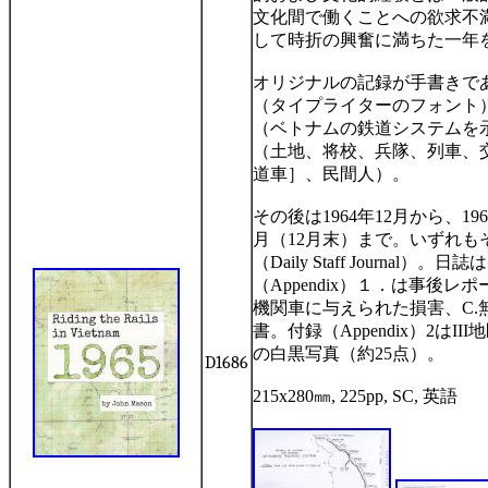
文化間で働くことへの欲求不
して時折の興奮に満ちた一年
オリジナルの記録が手書きで
（タイプライターのフォント
（ベトナムの鉄道システムを
（土地、将校、兵隊、列車、
道車］、民間人）。
その後は
1964
年
12
月から、
196
月（
12
月末）まで。いずれも
（
Daily Staff Journal
）。日誌は
（
Appendix
）１．は事後レポ
機関車に与えられた損害、
C.
書。付録（
Appendix
）
2
は
III
地
の白黒写真（約
25
点）。
D1686
215x280
㎜
, 225pp, SC,
英語