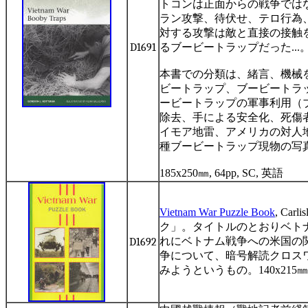
トコンは正面からの戦争では
ラン攻撃、待伏せ、テロ行為
対する攻撃は敵と直接の接触
D1691
るブービートラップだった
...
本書での分類は、緒言、機械
ビートラップ、ブービートラ
ービートラップの軍事利用（
除去、手による安全化、死傷
イモア地雷、アメリカの対人
種ブービートラップ現物の写
185x250
㎜
, 64pp, SC,
英語
Vietnam War Puzzle Book
, Carli
ク」。タイトルのとおりベト
れにベトナム戦争への米国の
D1692
争について、暗号解読クロス
みようというもの。
140x215
㎜