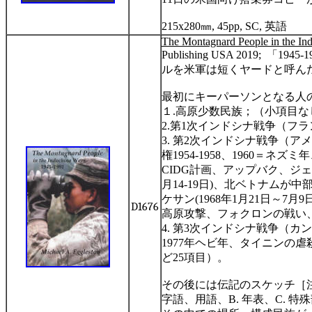
215x280
㎜
, 45pp, SC,
英語
The Montagnard People in the In
Publishing USA 2019;
「
1945-1
ルを米軍は短くヤードと呼ん
最初にキーパーソンとなる人
１
.
高原少数民族；（小項目な
2.
第
1
次インドシナ戦争（フラ
3.
第
2
次インドシナ戦争（アメ
権
1954-1958
、
1960
＝ネズミ年
CIDG
計画、アップバク、ジェ
月
14-19
日
)
、北ベトナムが中
ケサン
(1968
年
1
月
21
日～
7
月
9
D1676
高原攻撃、フォクロンの戦い
4.
第
3
次インドシナ戦争（カン
1977
年ヘビ年、タイニンの虐
ど
25
項目）。
その後には伝記のスケッチ［
字語、用語、
B.
年表、
C.
特殊