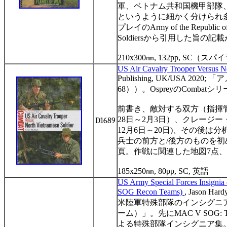
軍、ベトナム共和国機甲部隊
というように細かく分けられ
プレイの
Army of the Republic 
Soldiers
から引用した旨の記載
210x300
㎜
, 132pp, SC
（スパイ
U
S Air Cavalry Trooper Versus N
Publishing, UK/USA 2020;
「ア
68
））。
Osprey
の
Combat
シリ
前書き、敵対する双方（指揮
28
日～
2
月
3
日）、クレージー
D1689
12
月
6
日～
20
日
)
、その後は分
兵士の前方と
/
後方のものを初
頁。作戦に関連した地図
7
点、
185x250
㎜
, 80pp, SC,
英語
US
Army Special Forces Insignia
SOG Recon Teams)
, Jason Hard
米陸軍特殊部隊のインシグニ
ーム）」。先に
MAC V SOG: Tea
よる特殊部隊インシグニア集