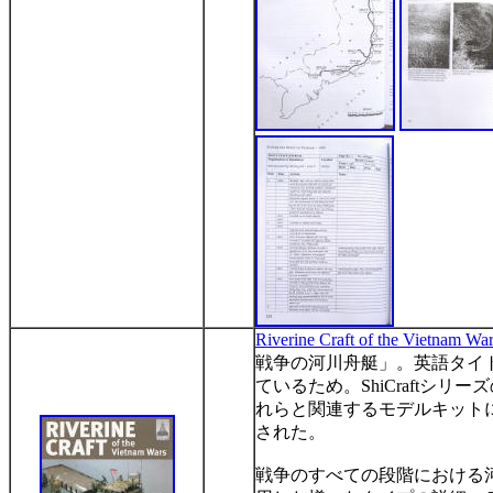
Riverine Craft of the Vietnam Wa
戦争の河川舟艇」。英語タイ
ているため。
ShiCraft
シリーズ
れらと関連するモデルキット
された。
戦争のすべての段階における