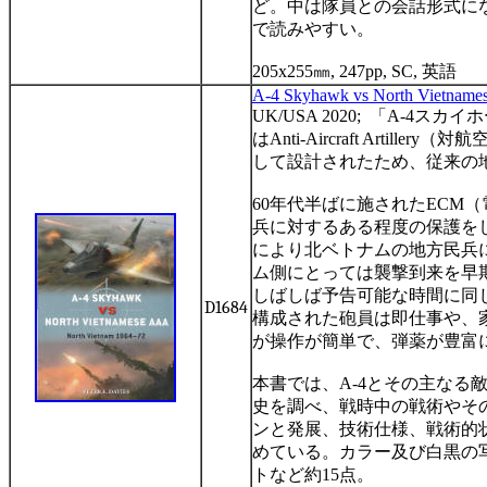
ど。中は隊員との会話形式に
で読みやすい。
205x255
㎜
, 247pp, SC,
英語
A-4 Skyhawk vs North Vietnam
UK/USA 2020;
「
A-4
スカイホ
は
Anti-Aircraft Artillery
（対航
して設計されたため、従来の
60
年代半ばに施された
ECM
（
兵に対するある程度の保護を
により北ベトナムの地方民兵
ム側にとっては襲撃到来を早
しばしば予告可能な時間に同
D1684
構成された砲員は即仕事や、
が操作が簡単で、弾薬が豊富
本書では、
A-4
とその主なる
史を調べ、戦時中の戦術やそ
ンと発展、技術仕様、戦術的
めている。カラー及び白黒の
トなど約
15
点。