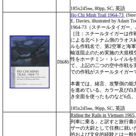
185x245
㎜
, 80pp, SC,
英語
Ho Chi Minh Trail 1964-73
(Stee
E. Davies, illustrated by Adam 
1964-73
（スチールタイガー、
［注：スチールタイガーは作
による北ベトナム側のラオス
ルも作戦名で、第
2
空軍と海軍
輸送阻止のため実施の大規模
性をホーチミン・トレイルを
D1685
て、上記の二つの空中作戦を
での作戦がスチールタイガー
本書では、緒言、攻撃側の能
を進めている。カラー及び白
き全面を使ったものなど
6
点、
185x245
㎜
, 96pp, SC,
英語
Riding the Rails in Vietnam 1965
列車に乗る」と訳すと旅行書
ザーの大尉として任務に就い
的および文化的経験とは一般