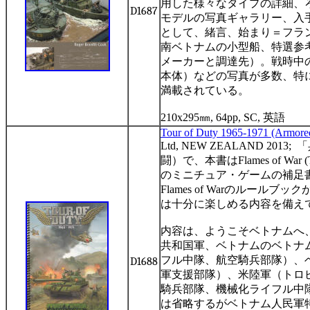
用した様々なタイプの詳細、
D1687
モデルの写真ギャラリー、入
として、緒言、始まり＝フラ
南ベトナムの小型船、特選参
メーカーと調達先）。戦時中
本体）などの写真が多数、特
満載されている。
210x295
㎜
, 64pp, SC,
英語
T
our of Duty 1965-1971 (Armored
Ltd, NEW ZEALAND 2013;
「
闘）で、本書は
Flames of War 
のミニチュア・ゲームの補足
Flames of War
のルールブック
は十分に楽しめる内容を備え
内容は、ようこそベトナムへ
共和国軍、ベトナムのベトナ
フル中隊、航空騎兵部隊）、
D1688
軍支援部隊）、米陸軍（トロ
騎兵部隊、機械化ライフル中
は省略するがベトナム人民軍