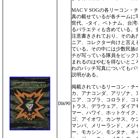
MAC V SOG
の各リーコン・
真の載せているが各チームに
世代、
-
タイ、ベトナム、台湾
るバラエティも含めている。
注意書きされており、そのあ
ニア、コレクター向けと言え
ている。その中には少数民族
チが写っている隊員をピック
まれるのはやむを得ないとこ
れのパッチ写真についてもバ
説明がある。
掲載されているリーコン・チ
カ、アナコンダ、アリゾナ、
ニア、コブラ、コロラド、コ
D1690
トラス、デラウェア、ダイア
マー、ハワイ、ホットケイク
ゴ、アイオワ、カンサス、ケ
マンバ、メリーランド、メジ
ー、モカシン、モンタナ、ネ