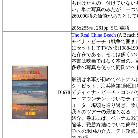
も付けたもの、付けていない
い。単に写真のみだが、一つ
260,000
語の価値があるとして
205x255
㎜
, 261pp, SC,
英語
T
he Real China Beach
(A Beach S
ャイナ・ビーチ（戦争で囲ま
にセットして
TV
放映
(1988-199
た存在である。そこは多くの
本書は映画ではなく本当の、
多数の写真を使って同氏のベ
最初は米軍が初めてベトナム
ク・ピット、海兵隊第
1
師団
H
D1678
てチャイナ・ビーチ・コンパ
ー・マウンテン、ついでティ
ォーター埠頭を通り過ぎ、険
我々のツアーの最後となる
...
紹介。巻末には、ベトナム戦
陥落、戦勝終結について簡単
争への米国の介入、テト攻勢
で
200
超。