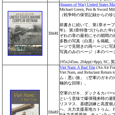
(Images of War) United States Ma
Michael Green, Pen & Sword Mil
（戦争時の保管記録からの珍
前書きに続いて、第
1
章オープ
年
)
、第
3
章特徴づけられた年
(
D1681
ぞれの章の最初にその期間の
多数の写真（白黒）を掲載、
ージで見開きの両ページに写
写真のみのページ（本のペー
195x245
㎜
, 204pp
(+8pp)
, SC,
英
Viet Nam: A Bad Trip
(An Air For
Viet Nam, and Reluctant Return 
ム：悪い旅」（空軍のガキの
極的な回帰）。
空軍のガキ、ダック＆カバー
v
という意味で爆弾飛来時の避
リスマス、基礎訓練と高度個
へ、火力支援基地カトゥム、
D1682
II
火力支援基地、チュンラッ