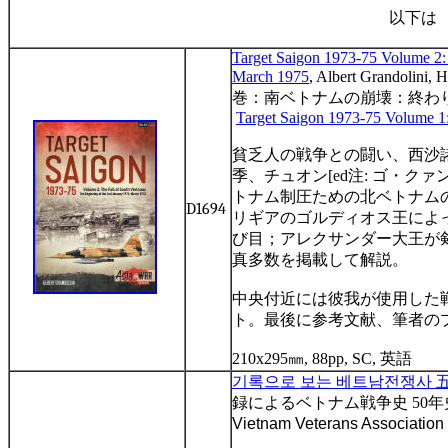
以下
Target Saigon 1973-75 Volume 2: 
March 1975
, Albert Grandolini,
巻：南ベトナムの崩壊：終わ
Target Saigon 1973-75 Volume 1:
貧乏人の戦争との闘い、西沙
季、チュオン
[ed
注
:
ゴ・クァ
トナム制圧ための北ベトナム
D1694
リギアのゴルディオス王によ
び目；アレクサンダー大王が
真多数を掲載して解説。
中央付近には彼我が使用した
ト。最後に参考文献、筆者の
210x295
㎜
, 88pp, SC,
英語
기록으로
보는
베트남전쟁사
録
によるベトナム
戦争史
50
年
Vietnam Veterans Association