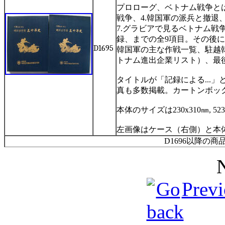
プロローグ、ベトナム戦争と
戦争、
4.
韓国軍の派兵と撤退
7.
グラビアで見るベトナム戦
録、までの全
9
項目。その後に
D1695
韓国軍の主な作戦一覧、駐越
トナム進出企業リスト）、最
タイトルが「記録による
...
」
真も多数掲載。カートンボッ
本体のサイズは
230x310
㎜
, 52
左画像はケース（右側）と本
D1696以降の
Previ