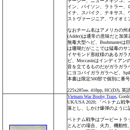
ャージー、ニューメキシコ、
イン、パイソン、ラトラー、
イナ、スパイク、テキサス、
ストヴァージニア、ワイオ
なおチーム名はアメリカの州
(Adder)
は通常の意味だと加算
無毒大型ヘビ、
Bushmaster
は
は珊瑚だがここでは猛毒のサ
イヤモンド形紋様のあるガラ
ビ、
Moccasin
はインディアン
音を立てるものだがガラガラ
にヨコバイガラガラヘビ、
Spi
本書は限定
500
部で個別に番号
225x285
㎜
. 418pp, HC(DJ),
英
Vietnam War Booby Traps
, Gordo
UK/USA 2020;
「ベトナム戦争
落とし、しかけ爆弾のように
ベトナム戦争はブービートラ
とんどの場合、火力、機動性