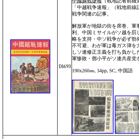
中國越戰捷報
（戰地記者前綫
「中越戦争速報」（戦地前線
戦争関連の記事。
解放軍が地獄の街を席巻、軍
利、中国ミサイルがソ越を罰
略を支持・中ソ戦争が必ず勃
不可避、わが軍は毒ガス弾を
しソ連修正主義を打ち負かし
軍惨敗・鄧小平がソ連共産党
D1693
190x260
㎜
, 34pp, SC,
中国語