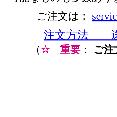
ご注文は：
servi
注文方法 
（
☆
重要
：
ご注