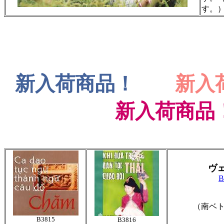
す。
新入荷商品！
新入
新入荷商品
ヴ
B
（南ベト
B3815
B3816