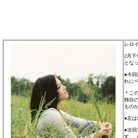
レロイ
2月
とな
●今回
れに
＊こ
独自
もの
●左はF
●次
す。