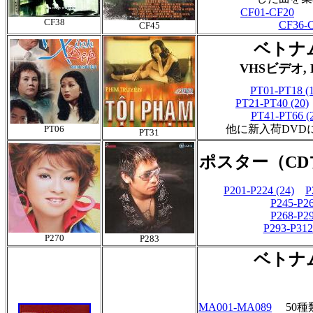
CF01-CF20
CF38
CF36-
CF45
ベ
トナ
VHSビデオ, 
PT01-PT18 (
PT21-PT40 (20)
PT41-PT66 (
他に新入荷DVD
PT06
PT31
ポスター（C
P201-P224 (24)
P
P245-P26
P268-P29
P293-P312
P270
P283
ベトナ
MA001-MA089
50種