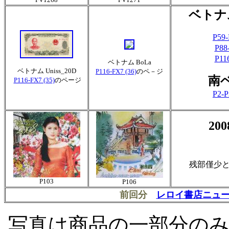
ベトナ
P59-
P88-
P11
ベトナム BoLa
ベトナム Uniss_20D
P116-FX7 (36)
のペ－ジ
南
P116-FX7 (35)
のページ
P2-P
20
残部僅少
P103
P106
前回分
レロイ書店ニュースN
写真は商品の一部分の