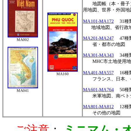
地図帳（本・冊子）
用地図、世界・外国地
MA101-MA172
31
地域地図、省行政
MA201-MA247
47
MA002
省・都市の地図
MA301-MA343
34
MHC
市土地使用
MA401-MA557
16
MA160
フランス、日本、イ
MA601-MA764
50
MA041
米軍地図、南ベトナ
MA801-MA812
12
その他の地図
ご注意
：
ミニマム・