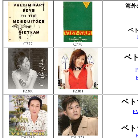
海外
ベ
C777
C778
ベ
F
F2380
F2381
ベト
FV
ベト
F
FV1268
FV1271