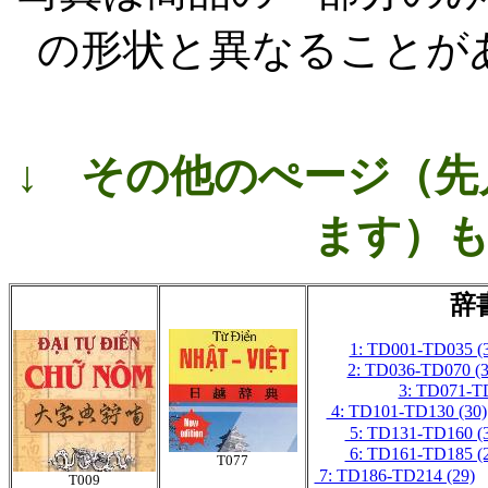
の形状と異なることが
↓
その他のぺージ（先
ます）
辞
1: TD001-TD035 (
2: TD036-TD070 (3
3: TD071-T
4: TD101-TD130 (30)
5: TD131-TD160 (
6: TD161-TD185 (
T077
7: TD186-TD214 (29)
T009