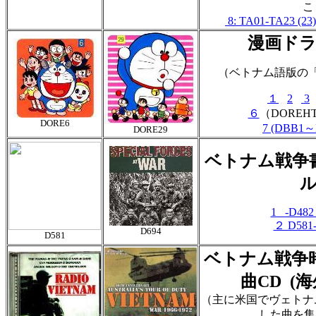
こ
8: TA01-TA23 (23)
漫画ド
（ベトナム語版の
１
2
3
６
（DOREH
DORE6
7 (DBB1～
DORE29
ベトナム戦争
1 -D482
２ D581-
D694
D581
ベトナム戦争
曲CD (海
（主に米国でヴェトナ
した曲を集