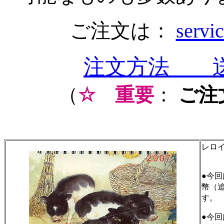
ご注文は：
servi
注文方法 
（
☆
重要
：
ご注
レロイ
●今回
幣（
す。
●今