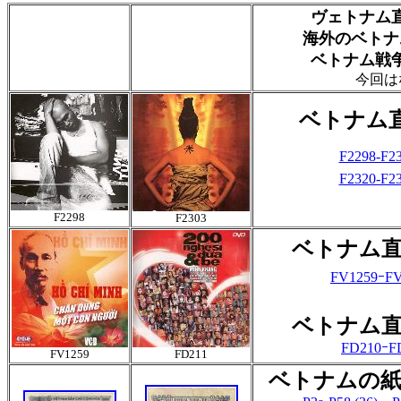
ヴェトナム
海外のベトナ
ベトナム戦
今回は
ベトナム
F2298-F23
F2320-F23
F2298
F2303
ベトナム直
FV1259ｰFV
ベトナム直
FD210ｰFD
FV1259
FD211
ベトナムの