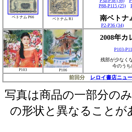
P3a-P58 (36)
P
P88-P115 (25)
南ベトナ
ベトナム P66
ベトナム R1
P2-P36 (34)
2008年
P103-P11
残部が少なく
今のうち
P103
P106
前回分
レロイ書店ニュースN
写真は商品の一部分の
の形状と異なることが