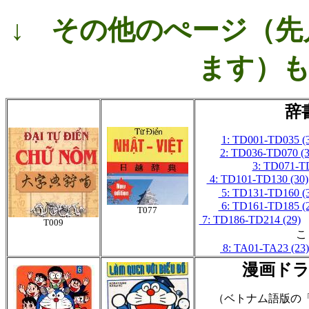
↓
その他のぺージ（先
ます）
辞
1: TD001-TD035 (
2: TD036-TD070 (3
3: TD071-T
4: TD101-TD130 (30)
5: TD131-TD160 (
6: TD161-TD185 (
T077
7: TD186-TD214 (29)
T009
こ
8: TA01-TA23 (23)
漫画ド
（ベトナム語版の