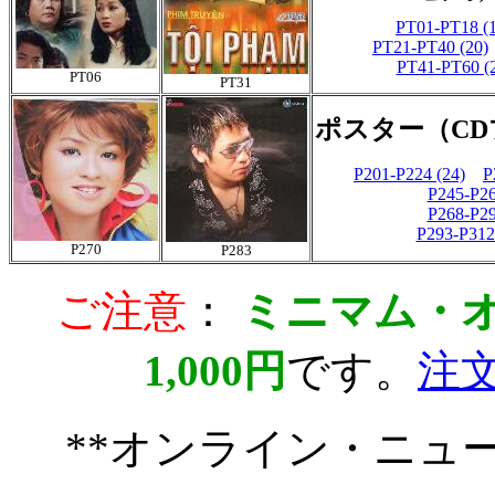
PT01-PT18 (
PT21-PT40 (20)
PT41-PT60 (
PT06
PT31
ポスター（C
P201-P224 (24)
P
P245-P26
P268-P29
P293-P312
P270
P283
ご注意
：
ミニマム・
1,000円
です。
注
**オンライン・ニュ