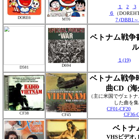
１
2
3
６
（DOREH
DORE6
MT6
7 (DBB1～
ベトナム戦争
１(19)
D694
D581
ベトナム戦争
曲CD (海
（主に米国でヴェトナ
した曲を集
CF01-CF20
CF38
CF36-
CF45
ベ
トナ
VHSビデオ, 