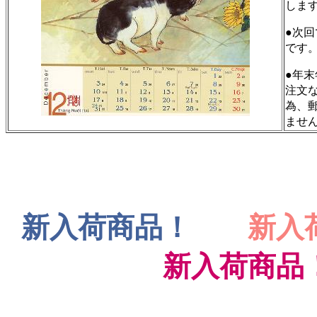
しま
●次
です
●年
注文
為、郵
ませ
新入荷商品！
新入
新入荷商品