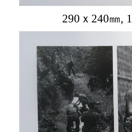
290
ｘ
240
㎜
, 