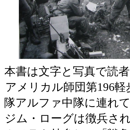
本書は文字と写真で読者
アメリカル師団第
196
軽
隊アルファ中隊に連れ
ジム・ローグは徴兵さ