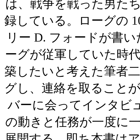
は、戦争を戦った男た
録している。ローグの
1
リー
D.
フォードが書い
ーグが従軍していた時
築したいと考えた筆者
グし、連絡を取ること
バーに会ってインタビ
の動きと任務が一度に
展開する。即ち本書は