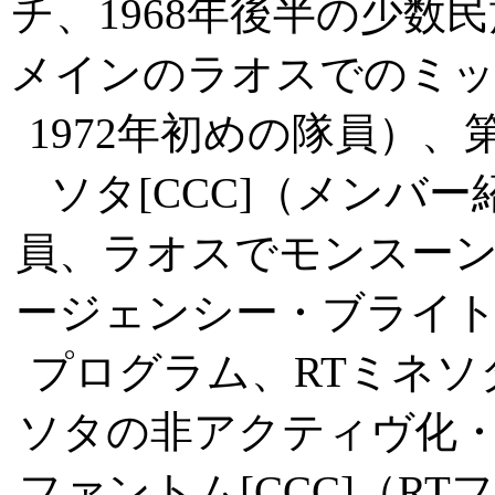
チ、
1968
年後半の少数民
メインのラオスでのミッ
1972
年初めの隊員）、
ソタ
[CCC]
（メンバー
員、ラオスでモンスー
ージェンシー・ブライ
プログラム、
RT
ミネソ
ソタの非アクティヴ化
ファントム
[CCC]
（
RT
フ