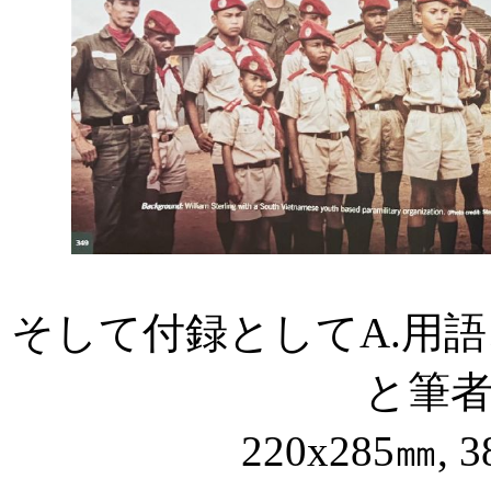
そして付録として
A.
用語
と筆
220x285
㎜
, 