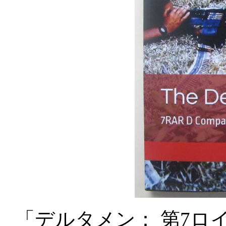
「デルタメン：
第
7
ロ