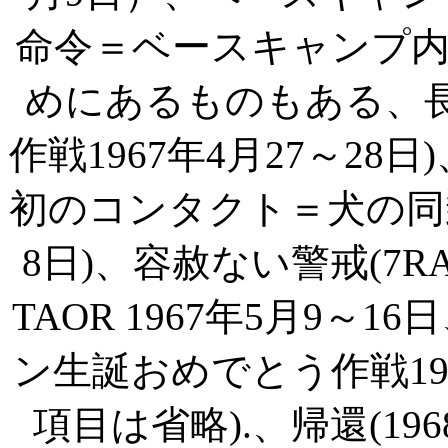
命令＝ベースキャンプ
めにあるものもある、
作戦
1967
年
4
月
27
～
28
日
)
初のコンタクト＝犬の同
8
日
)
、容赦ない警戒
(7R
TAOR 1967
年
5
月
9
～
16
日
ン生誕おめでとう作戦
1
項目は省略
).
、帰還
(196